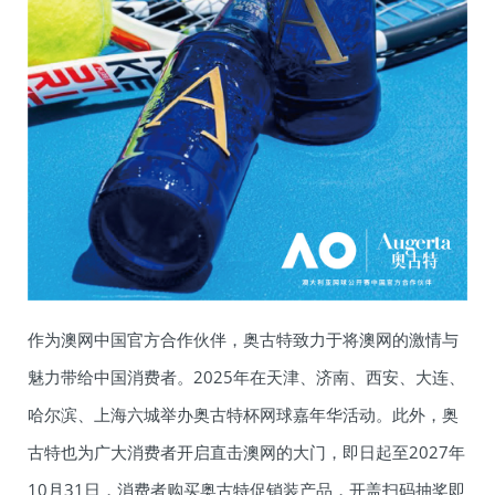
作为澳网中国官方合作伙伴，奥古特致力于将澳网的激情与
魅力带给中国消费者。2025年在天津、济南、西安、大连、
哈尔滨、上海六城举办奥古特杯网球嘉年华活动。此外，奥
古特也为广大消费者开启直击澳网的大门，即日起至2027年
10月31日，消费者购买奥古特促销装产品，开盖扫码抽奖即