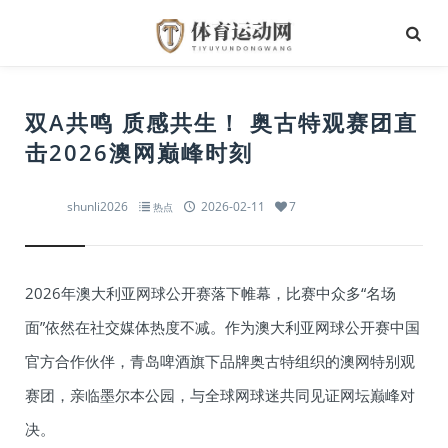
双A共鸣 质感共生！ 奥古特观赛团直
击2026澳网巅峰时刻
shunli2026
2026-02-11
7
热点
2026年澳大利亚网球公开赛落下帷幕，比赛中众多“名场
面”依然在社交媒体热度不减。作为澳大利亚网球公开赛中国
官方合作伙伴，青岛啤酒旗下品牌奥古特组织的澳网特别观
赛团，亲临墨尔本公园，与全球网球迷共同见证网坛巅峰对
决。