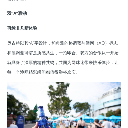
双“A”联动
再续非凡新体验
奥古特以其“A”字设计，和典雅的格调蓝与澳网（AO）标志
和澳网蓝可谓是质感共生，一拍即合。双方的合作从一开始
就具备了深厚的精神共鸣，共同为网球迷带来快乐体验，让
每一个澳网精彩瞬间都值得举杯欢庆。