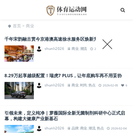
首页
> 商业
千年宋韵融古贯今京港澳高速徐水服务区焕新升级启幕
shunli2026
商业
潮流
,
2026-02-06
4
8.29万起享越级配置！瑞虎7 PLUS，让年底购车再不用妥协
shunli2026
商业
时尚
热点
,
,
2026-02-05
6
引领未来，定义纯净 | 萝薇国际全新无菌制剂科研中心正式启
幕，构建大健康产业新基石
shunli2026
品牌
商业
潮流
热点
,
,
,
2026-02-04