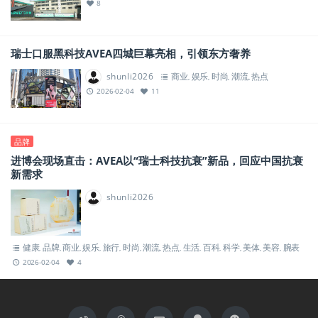
8
瑞士口服黑科技AVEA四城巨幕亮相，引领东方奢养
shunli2026
商业
娱乐
时尚
潮流
热点
,
,
,
,
2026-02-04
11
品牌
进博会现场直击：AVEA以“瑞士科技抗衰”新品，回应中国抗衰
新需求
shunli2026
健康
品牌
商业
娱乐
旅行
时尚
潮流
热点
生活
百科
科学
美体
美容
腕表
,
,
,
,
,
,
,
,
,
,
,
,
,
2026-02-04
4