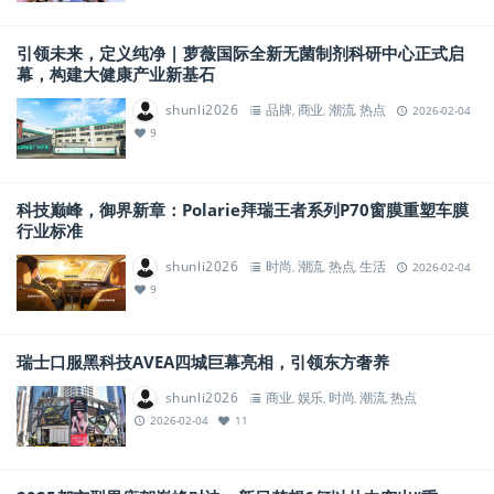
引领未来，定义纯净 | 萝薇国际全新无菌制剂科研中心正式启
幕，构建大健康产业新基石
shunli2026
品牌
商业
潮流
热点
,
,
,
2026-02-04
9
科技巅峰，御界新章：Polarie拜瑞王者系列P70窗膜重塑车膜
行业标准
shunli2026
时尚
潮流
热点
生活
,
,
,
2026-02-04
9
瑞士口服黑科技AVEA四城巨幕亮相，引领东方奢养
shunli2026
商业
娱乐
时尚
潮流
热点
,
,
,
,
2026-02-04
11