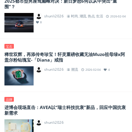
2025都市型男座驾巅峰对决：新日梦想6何以从中突出“重
围”？
shunli2026
时尚
潮流
热点
生活
,
,
,
2026-02-04
8
宝石
稀世双辉，再添传奇珍宝！轩灵重磅收藏无油Muzo祖母绿x阿
盖尔粉钻瑰宝-「Diana」戒指
shunli2026
潮流
2026-02-04
4
品牌
进博会现场直击：AVEA以“瑞士科技抗衰”新品，回应中国抗衰
新需求
shunli2026