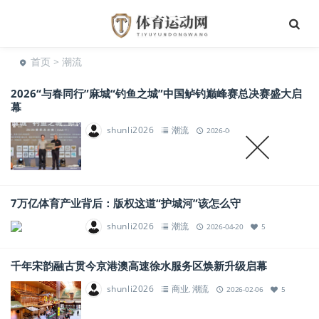
首页
> 潮流
2026“与春同行”麻城“钓鱼之城”中国鲈钓巅峰赛总决赛盛大启
幕
shunli2026
潮流
2026-06-18
10
7万亿体育产业背后：版权这道“护城河”该怎么守
shunli2026
潮流
2026-04-20
5
千年宋韵融古贯今京港澳高速徐水服务区焕新升级启幕
shunli2026
商业
潮流
,
2026-02-06
5