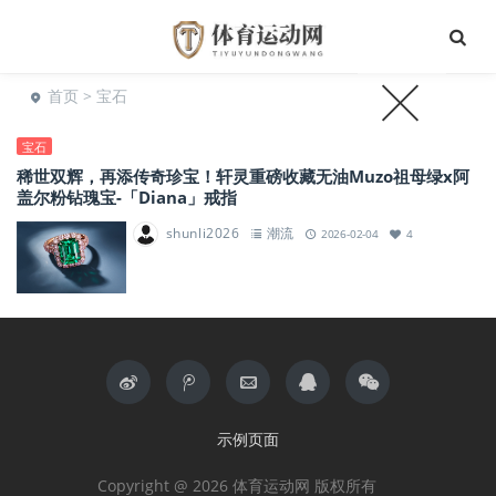
首页
> 宝石
宝石
稀世双辉，再添传奇珍宝！轩灵重磅收藏无油Muzo祖母绿x阿
盖尔粉钻瑰宝-「Diana」戒指
shunli2026
潮流
2026-02-04
4
示例页面
Copyright @ 2026 体育运动网 版权所有